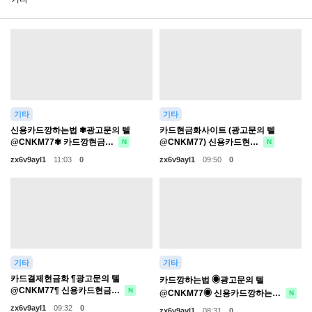
기타
기타
신용카드깡하는법 ✾광고문의 텔
카드현금화사이트 (광고문의 텔
@CNKM77✾ 카드깡현금…
@CNKM77) 신용카드현…
N
N
zx6v9ayl1
11:03
0
zx6v9ayl1
09:50
0
기타
기타
카드결제현금화 ¶광고문의 텔
카드깡하는법 ◉광고문의 텔
@CNKM77¶ 신용카드현금…
N
@CNKM77◉ 신용카드깡하는…
N
zx6v9ayl1
09:32
0
zx6v9ayl1
08:31
0