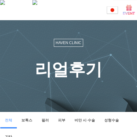
HAVEN CLINIC
리얼후기
전체
보톡스
필러
피부
비만 시·수술
성형수술
기타